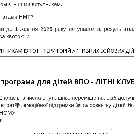
зом з іншими вступниками.
льтатами НМТ?
и до 1 жовтня 2025 року, вступаєте за результата
за квотою-2.
УПНИКАМ ІЗ ТОТ І ТЕРИТОРІЙ АКТИВНИХ БОЙОВИХ ДІЙ 
програма для дітей ВПО - ЛІТНІ КЛУ
 класів із числа внутрішньо переміщених осіб долучи
втрат📚, емоційної підтримки 😁 та розвитку дітей 👫.
ВНОМУ:
я