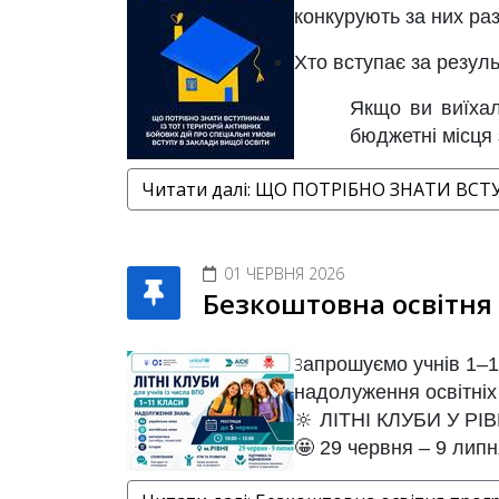
конкурують за них ра
Хто вступає за резу
Якщо ви виїхал
бюджетні місця 
Читати далі: ЩО ПОТРІБНО ЗНАТИ ВСТ
01 ЧЕРВНЯ 2026
Безкоштовна освітня 
апрошуємо учнів 1–11
З
надолуження освітніх 
🔆
ЛІТНІ КЛУБИ У РІ
🤩
29 червня – 9 липн