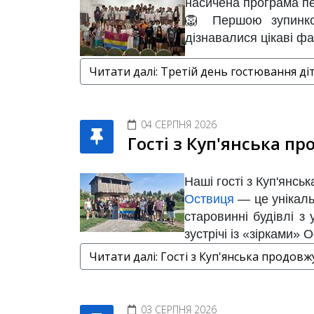
насичена програма пе
🦁 Першою зупинкою
дізнавалися цікаві ф
Читати далі: Третій день гостювання діт
04 СЕРПНЯ 2026
Гості з Куп'янська п
Наші гості з Куп'янсь
Оствиця
— це унікаль
старовинні будівлі з
зустрічі із «зірками»
Читати далі: Гості з Куп'янська продов
03 СЕРПНЯ 2026