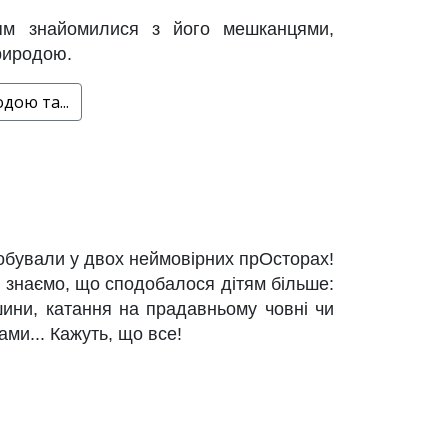
ям знайомилися з його мешканцями,
природою.
дою та...
побували у двох неймовірних прОсторах!
 знаємо, що сподобалося дітям більше:
шини, катання на прадавньому човні чи
ами... Кажуть, що все!