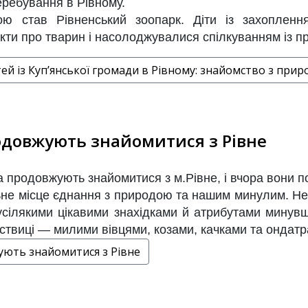
ребування в Рівному.
 став Рівненський зоопарк. Діти із захопленн
акти про тварин і насолоджувалися спілкуванням із 
ей із Куп’янської громади в Рівному: знайомство з приро
родовжують знайомитися з Рівне
ка продовжують знайомитися з м.Рівне, і вчора вони 
не місце єднання з природою та нашим минулим. Не
 усілякими цікавими знахідками й атрибутами минув
 Оствиці — милими вівцями, козами, качками та ондатр
жують знайомитися з Рівне