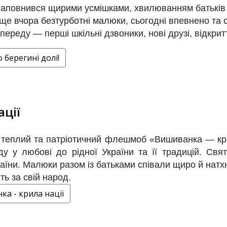
аповнився щирими усмішками, хвилюванням батьків і
ще вчора безтурботні малюки, сьогодні впевнено та 
переду — перші шкільні дзвоники, нові друзі, відкритт
 берегині долі!
ації
еплий та патріотичний флешмоб «Вишиванка — крила
ду у любові до рідної України та її традицій. Свя
аїни. Малюки разом із батьками співали щиро й натх
ть за свій народ.
ка - крила нації