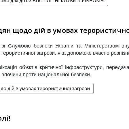
рама для дітей ВПО - ЛІТНІ КЛУБИ У РІВНОМУ!
дян щодо дій в умовах терористично
о зі Службою безпеки України та Міністерством вн
 терористичної загрози, яка допоможе вчасно розпізн
ксація об’єктів критичної інфраструктури, передач
кі злочини проти національної безпеки.
одо дій в умовах терористичної загрози
лі!