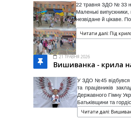
22 травня ЗДО № 33 н
Маленькі випускники, 
незвідане й цікаве. По
Читати далі: Під крило
21 ТРАВНЯ 2026
Вишиванка - крила н
У ЗДО №45 відбувся т
та працівників закла
Державного Гімну Укр
Батьківщини та гордіс
Читати далі: Вишиван