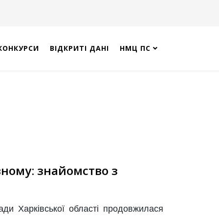
КОНКУРСИ
ВІДКРИТІ ДАНІ
НМЦ ПС
вному: знайомство з
мади Харківської області продовжилася