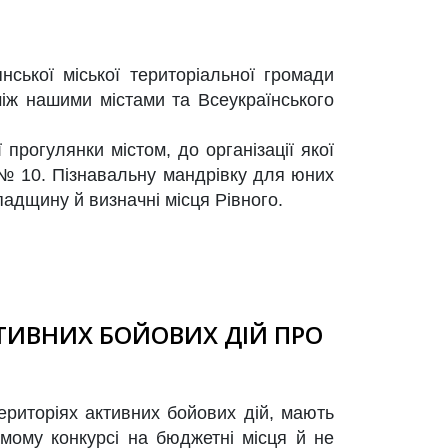
нської міської територіальної громади
іж нашими містами та Всеукраїнського
рогулянки містом, до організації якої
ї № 10. Пізнавальну мандрівку для юних
падщину й визначні місця Рівного.
КТИВНИХ БОЙОВИХ ДІЙ ПРО
ериторіях активних бойових дій, мають
мому конкурсі на бюджетні місця й не