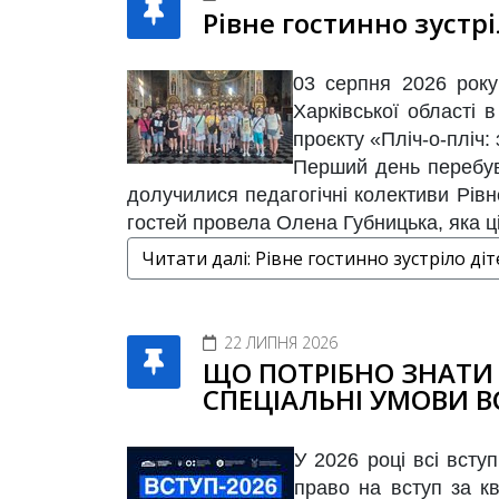
Рівне гостинно зустрі
03 серпня 2026 року 
Харківської області
проєкту «Пліч-о-пліч:
Перший день перебува
долучилися педагогічні колективи Рівн
гостей провела Олена Губницька, яка ці
Читати далі: Рівне гостинно зустріло діт
22 ЛИПНЯ 2026
ЩО ПОТРІБНО ЗНАТИ 
СПЕЦІАЛЬНІ УМОВИ В
У 2026 році всі всту
право на вступ за к