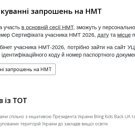
чікуванні запрошень на НМТ
на участь
в основній сесії НМТ
, зможуть
у персонально
номер Сертифіката учасника НМТ 2026,
дату
та
місце
п
бінет учасника НМТ-2026, потрібно зайти на сайт 
ідентифікаційного коду й номер паспортного документ
анні запрошень на НМТ
в із ТОТ
аїни спільно з ініціативою Президента України Bring Kids Back U
купованих територій України до закладів вищої освіти.