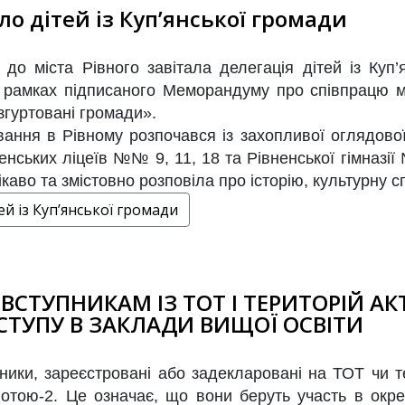
ло дітей із Куп’янської громади
до міста Рівного завітала делегація дітей із Куп’я
 в рамках підписаного Меморандуму про співпрацю м
 згуртовані громади».
ння в Рівному розпочався із захопливої оглядової п
енських ліцеїв №№ 9, 11, 18 та Рівненської гімназі
каво та змістовно розповіла про історію, культурну с
ей із Куп’янської громади
ВСТУПНИКАМ ІЗ ТОТ І ТЕРИТОРІЙ А
СТУПУ В ЗАКЛАДИ ВИЩОЇ ОСВІТИ
пники, зареєстровані або задекларовані на ТОТ чи т
вотою-2. Це означає, що вони беруть участь в окре