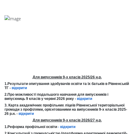
Для випускників 9-х класів 2025/26 н.р.
1.Результати опитування здобувачів освіти та їх батьків в Рівненській
ТГ -
відкрити
2.Про можливості подальшого навчання для випускників і
випускниць 9 класів у червні 2026 року -
відкрити
3. Карта академічних профільних ліцеїв Рівненської територіальної
громади з профілями, орієнтованими на випускників 9-х класів 2025-
26 р.н. -
відкрити
Для випускників 9-х класів 2026/27 н.р.
1.Реформа профільної освіти
-
відкрити
2.Консультації з громадськістю (платформа електронної демократії)-