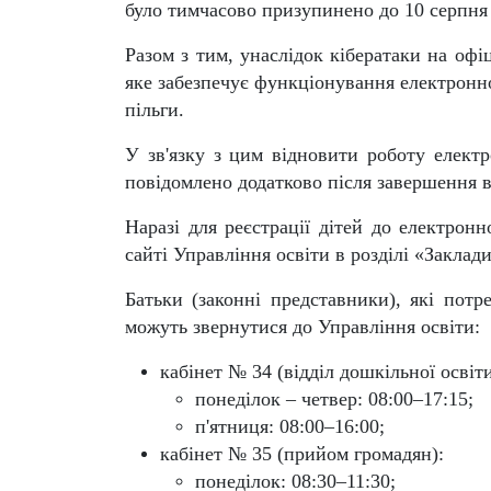
було тимчасово призупинено до
10 серпня
Разом з тим, унаслідок кібератаки на оф
яке забезпечує функціонування електронної
пільги.
У зв'язку з цим відновити роботу елект
повідомлено додатково після завершення 
Наразі для реєстрації дітей до електронн
сайті Управління освіти в розділі «Заклад
Батьки (законні представники), які пот
можуть звернутися до Управління освіти:
кабінет № 34 (відділ дошкільної освіти
понеділок – четвер:
08:00–17:15
;
п'ятниця:
08:00–16:00
;
кабінет № 35 (прийом громадян):
понеділок:
08:30–11:30
;