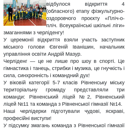
відбулося відкриття 4
(обласного) етапу фізкультурно-
оздоровчого проєкту «Пліч-о-
пліч. Всеукраїнські шкільні ліги»
змаганнями з черліденгу!
У церемонії відкриття взяли участь заступник
міського голови Євгеній Іванішин, начальник
управління освіти
Андрій Мазур
.
Черліденг — це не лише про шоу в спорті. Це
гімнастика і танець, стрибки і музика, це гнучкість і
сила, синхронність і командний дух!
У віковій категорії 5-7 класів Рівненську міську
територіальну громаду представляли три
команди: Рівненський ліцей №2, Рівненський
ліцей №11 та команда з Рівненської гімназії №14.
Наші черлідерки підготували чудові, яскраві,
професійні виступи!
У підсумку змагань команда з Рівненської гімназії