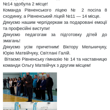
№14 здобула 2 місце!
Команда Рівненського ліцею № 2 посіла 8
сходинку, а Рівненський ліцей №11 — 14 місце.
Дякуємо нашим черлідеркам за подаровані емоції
та професійні виступи!
Дякуємо педагогам за підготовку дітей до
змагань!
Дякуємо усім причетним! Віктору Мельничуку,
Юрію Матвійчуку,
Світлані Галій.
Вітаємо Рівненську гімназію № 14 та наставницю
команди
Ольгу Матвійчук
з другим місцем!