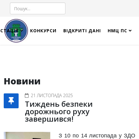
Пошук
СТАЦІЯ
КОНКУРСИ
ВІДКРИТІ ДАНІ
НМЦ ПС
Новини
21 ЛИСТОПАДА 2025
Тиждень безпеки
дорожнього руху
завершився!
З 10 по 14 листопада у ЗДО