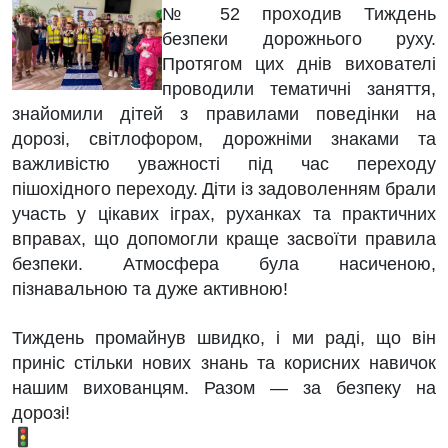
№ 52 проходив Тиждень
безпеки дорожнього руху.
Протягом цих днів вихователі
проводили тематичні заняття,
знайомили дітей з правилами поведінки на
дорозі, світлофором, дорожніми знаками та
важливістю уважності під час переходу
пішохідного переходу.
Діти із задоволенням брали
участь у цікавих іграх, руханках та практичних
вправах, що допомогли краще засвоїти правила
безпеки. Атмосфера була насиченою,
пізнавальною та дуже активною!
Тиждень промайнув швидко, і ми раді, що він
приніс стільки нових знань та корисних навичок
нашим вихованцям.
Разом — за безпеку на
дорозі!