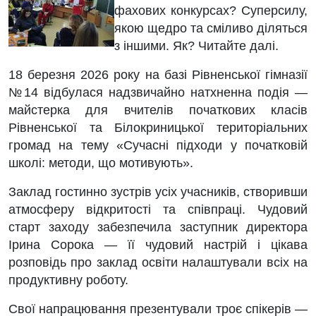
фахових конкурсах? Суперсилу,
якою щедро та сміливо діляться
з іншими. Як? Читайте далі.
18 березня 2026 року на базі Рівненської гімназії
№14 відбулася надзвичайно натхненна подія —
майстерка для вчителів початкових класів
Рівненської та Білокриницької територіальних
громад на тему «Сучасні підходи у початковій
школі: методи, що мотивують».
Заклад гостинно зустрів усіх учасників, створивши
атмосферу відкритості та співпраці. Чудовий
старт заходу забезпечила заступник директора
Ірина Сорока — її чудовий настрій і цікава
розповідь про заклад освіти налаштували всіх на
продуктивну роботу.
Свої напрацювання презентували троє спікерів —