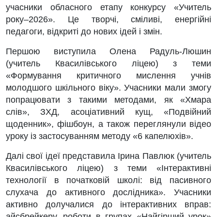
учасники обласного етапу конкурсу «Учитель
року–2026». Це творчі, сміливі, енергійні
педагоги, відкриті до нових ідей і змін.
Першою виступила Олена Радуль-Люшин
(учитель Квасилівського ліцею) з теми
«Формування критичного мислення учнів
молодшого шкільного віку». Учасники мали змогу
попрацювати з такими методами, як «Хмара
слів», ЗХД, асоціативний кущ, «Подвійний
щоденник», фішбоун, а також переглянули відео
уроку із застосуванням методу «6 капелюхів».
Далі свої ідеї представила Ірина Павлюк (учитель
Квасилівського ліцею) з теми «Інтерактивні
технології в початковій школі: від пасивного
слухача до активного дослідника». Учасники
активно долучалися до інтерактивних вправ:
айсбрейкеру, роботи в групах «Найгірший урок»