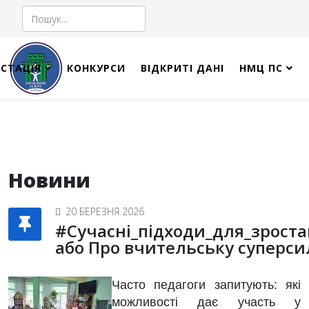
Пошук
СТАЦІЯ
КОНКУРСИ
ВІДКРИТІ ДАНІ
НМЦ ПС
Новини
20 БЕРЕЗНЯ 2026
#Сучасні_підходи_для_зроста
або Про вчительську суперси
Часто педагоги запитують: які
можливості дає участь у