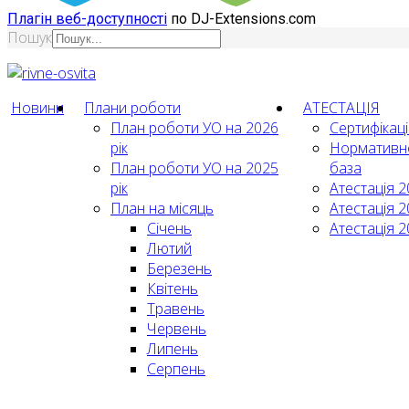
Плагін веб-доступності
по DJ-Extensions.com
Пошук
Новини
Плани роботи
АТЕСТАЦІЯ
План роботи УО на 2026
Сертифікац
рік
Нормативн
План роботи УО на 2025
база
рік
Атестація 2
План на місяць
Атестація 2
Січень
Атестація 2
Лютий
Березень
Квітень
Травень
Червень
Липень
Серпень