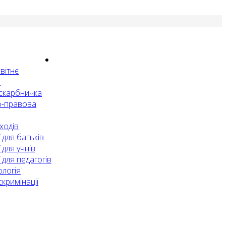
вітнє
е
скарбничка
-правова
ходів
 для батьків
 для учнів
 для педагогів
ологія
кримінації