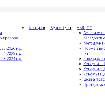
Конкурси
Відкриті дані
НМЦ ПС
ія
Безпечне ос
о-правова
середовищ
Методична 
025-2026 н.р.
Нормативно
024-2025 н.р.
база
023-2024 н.р.
Календар за
Консультації
Консультації
Консультації
Цікава псих
Протидія дис