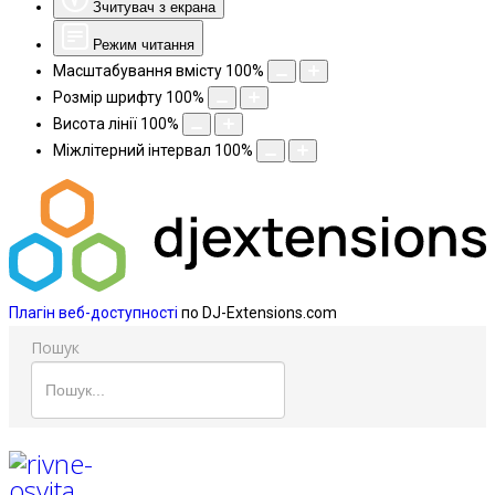
Зчитувач з екрана
Режим читання
Масштабування вмісту
100
%
Розмір шрифту
100
%
Висота лінії
100
%
Міжлітерний інтервал
100
%
Плагін веб-доступності
по DJ-Extensions.com
Пошук