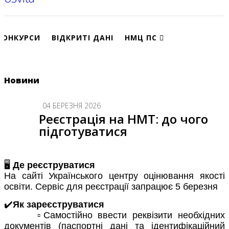
КОНКУРСИ
ВІДКРИТІ ДАНІ
НМЦ ПС
Новини
04 БЕРЕЗНЯ 2026
Реєстрація на НМТ: до чого
підготуватися
🖥
Де реєструватися
На сайті Українського центру оцінювання якості
освіти. Сервіс для реєстрації запрацює 5 березня
✔️
Як зареєструватися
▫️Самостійно ввести реквізити необхідних
документів (паспортні дані та ідентифікаційний