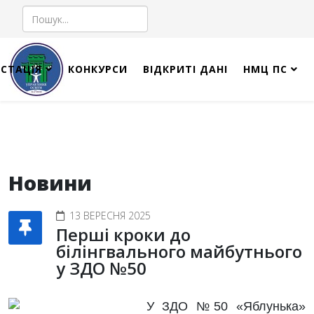
Пошук
СТАЦІЯ
КОНКУРСИ
ВІДКРИТІ ДАНІ
НМЦ ПС
Новини
13 ВЕРЕСНЯ 2025
Перші кроки до
білінгвального майбутнього
у ЗДО №50
У ЗДО №50 «Яблунька»