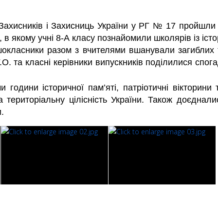
Захисників і З
ахисниць України у РГ № 17 пройшли 
, в якому учні 8-А класу познайомили школярів із іст
шокласники разом з вчителями вшанували загиблих 
. та класні керівники випускників поділилися спога
и години історичної пам’яті, патріотичні вікторини
а
територ
іальн
у
цілісн
і
ст
ь
України
.
Також доєдналис
.