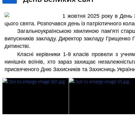
1 жовтня
2025 року
в
День 
цього свята.
Розпочався день із патріотичного кола
Загальноукраїнською хвилиною пам’яті стар
випускників закладу.
Директор закладу Грищенко Г.О
дитинстві.
Класні керівники 1-9 класів провели з учням
нинішніх воїнів, хто зараз захищає
незалежн
ість
т
присвяченого Дню Захисників та Захисниць України