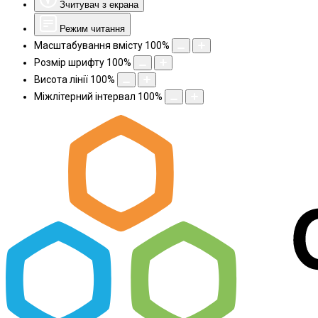
Зчитувач з екрана
Режим читання
Масштабування вмісту
100
%
Розмір шрифту
100
%
Висота лінії
100
%
Міжлітерний інтервал
100
%