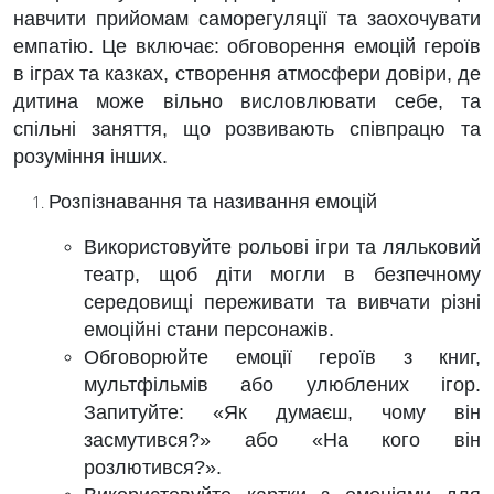
навчити прийомам саморегуляції та заохочувати
емпатію. Це включає: обговорення емоцій героїв
в іграх та казках, створення атмосфери довіри, де
дитина може вільно висловлювати себе, та
спільні заняття, що розвивають співпрацю та
розуміння інших.
Розпізнавання та називання емоцій
Використовуйте рольові ігри та ляльковий
театр, щоб діти могли в безпечному
середовищі переживати та вивчати різні
емоційні стани персонажів.
Обговорюйте емоції героїв з книг,
мультфільмів або улюблених ігор.
Запитуйте: «Як думаєш, чому він
засмутився?» або «На кого він
розлютився?».