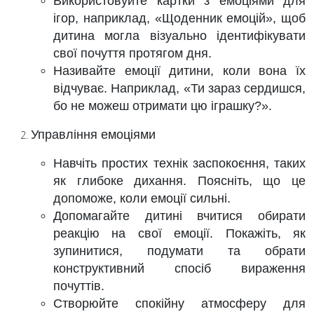
Використовуйте картки з емоціями для
ігор, наприклад, «Щоденник емоцій», щоб
дитина могла візуально ідентифікувати
свої почуття протягом дня.
Називайте емоції дитини, коли вона їх
відчуває. Наприклад, «Ти зараз сердишся,
бо не можеш отримати цю іграшку?».
Управління емоціями
Навчіть простих технік заспокоєння, таких
як глибоке дихання. Поясніть, що це
допоможе, коли емоції сильні.
Допомагайте дитині вчитися обирати
реакцію на свої емоції. Покажіть, як
зупинитися, подумати та обрати
конструктивний спосіб вираження
почуттів.
Створюйте спокійну атмосферу для