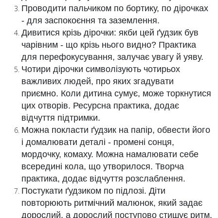
Проводити пальчиком по бортику, по дірочках
- для заспокоєння та заземлення.
Дивитися крізь дірочки: якби цей ґудзик був
чарівним - що крізь нього видно? Практика
для перефокусування, залучає увагу й уяву.
Чотири дірочки символізують чотирьох
важливих людей, про яких згадувати
приємно. Коли дитина сумує, може торкнутися
цих отворів. Ресурсна практика, додає
відчуття підтримки.
Можна покласти ґудзик на папір, обвести його
і домалювати деталі - промені сонця,
мордочку, комаху. Можна намалювати себе
всередині кола, що утворилося. Творча
практика, додає відчуття розслаблення.
Постукати ґудзиком по підлозі. Діти
повторюють ритмічний малюнок, який задає
дорослий, а дорослий поступово стишує ритм.