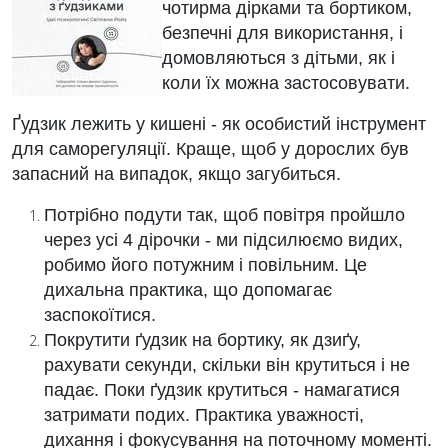
чотирма дірками та бортиком,
безпечні для використання, і
домовляються з дітьми, як і
коли їх можна застосовувати.
Ґудзик лежить у кишені - як особистий інструмент
для саморегуляції. Краще, щоб у дорослих був
запасний на випадок, якщо загубиться.
Потрібно подути так, щоб повітря пройшло
через усі 4 дірочки - ми підсилюємо видих,
робимо його потужним і повільним. Це
дихальна практика, що допомагає
заспокоїтися.
Покрутити ґудзик на бортику, як дзиґу,
рахувати секунди, скільки він крутиться і не
падає. Поки ґудзик крутиться - намагатися
затримати подих. Практика уважності,
дихання і фокусування на поточному моменті.