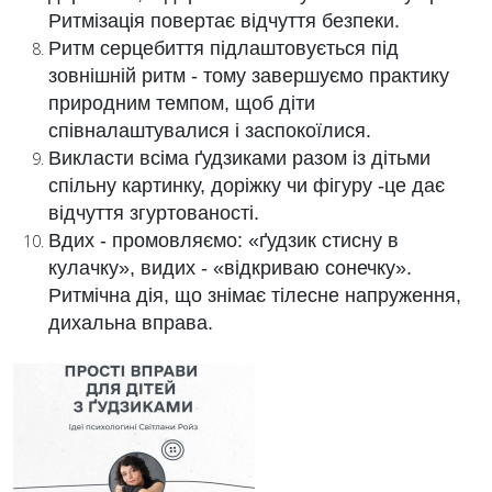
Ритмізація повертає відчуття безпеки.
Ритм серцебиття підлаштовується під
зовнішній ритм - тому завершуємо практику
природним темпом, щоб діти
співналаштувалися і заспокоїлися.
Викласти всіма ґудзиками разом із дітьми
спільну картинку, доріжку чи фігуру -це дає
відчуття згуртованості.
Вдих - промовляємо: «ґудзик стисну в
кулачку», видих - «відкриваю сонечку».
Ритмічна дія, що знімає тілесне напруження,
дихальна вправа.