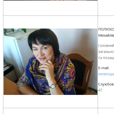
ПОЛЮХО
Михайлі
головний 
загально
та позаш
E-mail:
rivneins
Службов
47