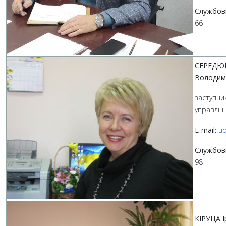
Службов
66
СЕРЕДЮК
Володим
заступни
управлін
E-mail:
uo
Службов
98
КІРУЦА І