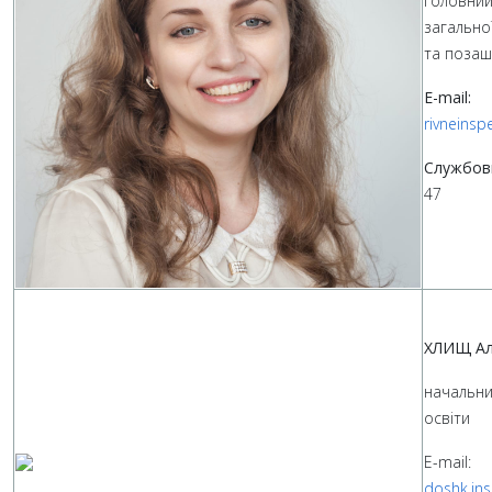
головний 
загально
та позаш
E-mail:
rivneins
Службов
47
ХЛИЩ Алі
начальник
освіти
E-mail:
doshk.in