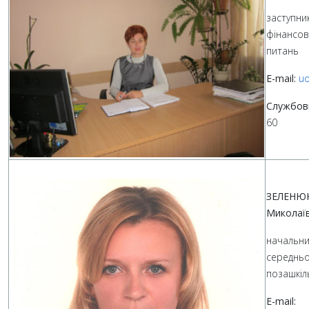
заступни
фінансов
питань
E-mail:
uo
Службов
60
ЗЕЛЕНЮ
Миколаї
начальник
середньо
позашкіл
E-mail: