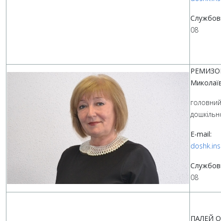
Службов
08
РЕМИЗО
Миколаї
головний 
дошкільно
E-mail:
doshk.in
Службов
08
ПАЛЕЙ Ол