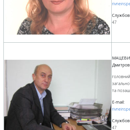
rivneins
Службов
47
МАЦЕВИ
Дмитров
головний 
загально
та позаш
E-mail:
rivneins
Службов
47