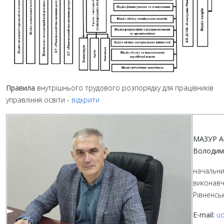
Правила
внутрішнього трудового розпорядку для працівників
управління освіти -
відкрити
МАЗУР А
Володим
начальни
виконавч
Рівненськ
E-mail:
uo