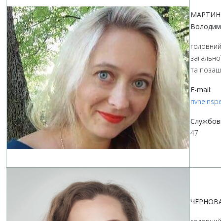
МАРТИН
Володим
головний 
загально
та позаш
E-mail:
rivneins
Службов
47
ЧЕРНОВА 