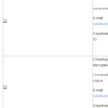
начальник
E-mail:
viddilkad
Службов
85
СУШИЦЬ
Вікторів
головний 
кадрів
E-mail:
viddilkad
Службов