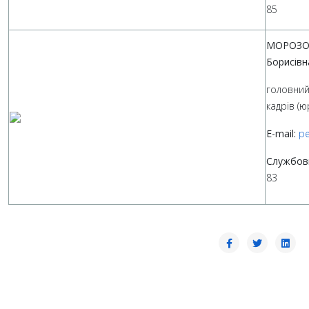
85
МОРОЗО
Борисівн
головний 
кадрів (ю
E-mail:
pe
Службов
83